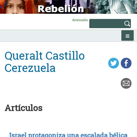
Skip
to
content
Avanzada
Queralt Castillo
Cerezuela
Artículos
Israel protagoniza una escalada bélica