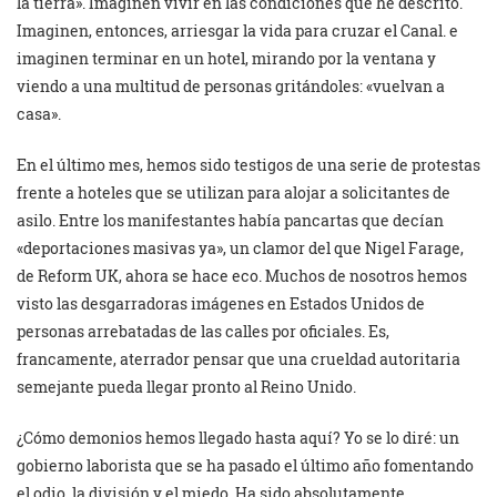
la tierra». Imaginen vivir en las condiciones que he descrito.
Imaginen, entonces, arriesgar la vida para cruzar el Canal. e
imaginen terminar en un hotel, mirando por la ventana y
viendo a una multitud de personas gritándoles: «vuelvan a
casa».
En el último mes, hemos sido testigos de una serie de protestas
frente a hoteles que se utilizan para alojar a solicitantes de
asilo. Entre los manifestantes había pancartas que decían
«deportaciones masivas ya», un clamor del que Nigel Farage,
de Reform UK, ahora se hace eco. Muchos de nosotros hemos
visto las desgarradoras imágenes en Estados Unidos de
personas arrebatadas de las calles por oficiales. Es,
francamente, aterrador pensar que una crueldad autoritaria
semejante pueda llegar pronto al Reino Unido.
¿Cómo demonios hemos llegado hasta aquí? Yo se lo diré: un
gobierno laborista que se ha pasado el último año fomentando
el odio, la división y el miedo. Ha sido absolutamente