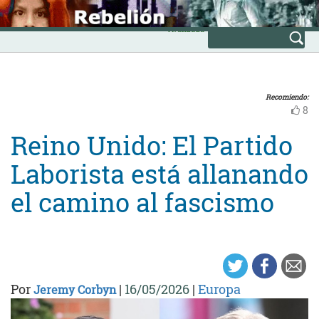
Skip
INICIO
to
Avanzada
content
Recomiendo:
8
Reino Unido: El Partido
Laborista está allanando
el camino al fascismo
Por
|
16/05/2026
|
Europa
Jeremy Corbyn