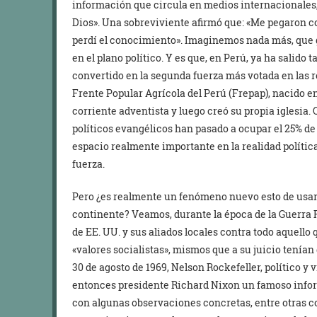
información que circula en medios internacionales,
Dios». Una sobreviviente afirmó que: «Me pegaron con
perdí el conocimiento». Imaginemos nada más, que 
en el plano político. Y es que, en Perú, ya ha salid
convertido en la segunda fuerza más votada en las 
Frente Popular Agrícola del Perú (Frepap), nacido en
corriente adventista y luego creó su propia iglesia. 
políticos evangélicos han pasado a ocupar el 25% de
espacio realmente importante en la realidad polític
fuerza.
Pero ¿es realmente un fenómeno nuevo esto de usar l
continente? Veamos, durante la época de la Guerra F
de EE. UU. y sus aliados locales contra todo aquello
«valores socialistas», mismos que a su juicio tenían 
30 de agosto de 1969, Nelson Rockefeller, político y 
entonces presidente Richard Nixon un famoso infor
con algunas observaciones concretas, entre otras cosa