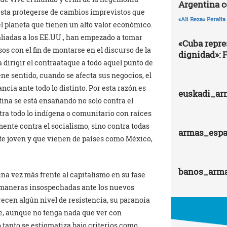
Argentina 
costa protegerse de cambios imprevistos que
«Ali Reza» Peralta
 planeta que tienen un alto valor económico.
liadas a los EE.UU., han empezado a tomar
«Cuba repres
os con el fin de montarse en el discurso de la
dignidad»: 
a dirigir el contraataque a todo aquel punto de
ne sentido, cuando se afecta sus negocios, el
ancia ante todo lo distinto. Por esta razón es
euskadi_ar
tina se está ensañando no solo contra el
tra todo lo indígena o comunitario con raíces
mente contra el socialismo, sino contra todas
armas_esp
nte joven y que vienen de países como México,
banos_arm
a vez más frente al capitalismo en su fase
 maneras insospechadas ante los nuevos
recen algún nivel de resistencia, su paranoia
nte, aunque no tenga nada que ver con
 tanto se estigmatiza bajo criterios como