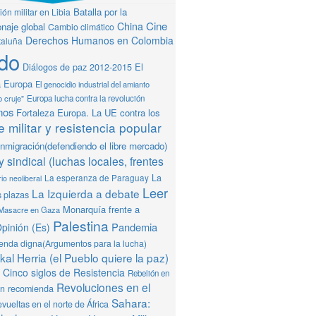
Batalla por la
ón militar en Libia
Cine
China
naje global
Cambio climático
Derechos Humanos en Colombia
taluña
do
Diálogos de paz 2012-2015
El
a Europa
El genocidio industrial del amianto
o cruje"
Europa lucha contra la revolución
mos
Fortaleza Europa. La UE contra los
 militar y resistencia popular
Inmigración(defendiendo el libre mercado)
y sindical (luchas locales, frentes
La
La esperanza de Paraguay
io neoliberal
Leer
La Izquierda a debate
s plazas
Monarquía frente a
Masacre en Gaza
Palestina
Pandemia
pinión (Es)
ienda digna(Argumentos para la lucha)
al Herria (el Pueblo quiere la paz)
Cinco siglos de Resistencia
Rebelión en
Revoluciones en el
ón recomienda
Sahara:
vueltas en el norte de África