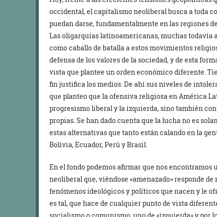
occidental, el capitalismo neoliberal busca a toda 
puedan darse, fundamentalmente en las regiones del
Las oligarquías latinoamericanas, muchas todavía a
como caballo de batalla a estos movimientos religios
defensa de los valores de la sociedad, y de esta form
vista que plantee un orden económico diferente. Tie
fin justifica los medios. De ahí sus niveles de intoler
que planteo que la ofensiva religiosa en América La
progresismo liberal y la izquierda, sino también con
propias. Se han dado cuenta que la lucha no es sola
estas alternativas que tanto están calando en la ge
Bolivia, Ecuador, Perú y Brasil.
En el fondo podemos afirmar que nos encontramos un
neoliberal que, viéndose «amenazado» responde de
fenómenos ideológicos y políticos que nacen y le of
es tal, que hace de cualquier punto de vista difere
socialismo o comunismo, uno de «izquierda» y por lo