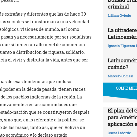
criminal
s extrañas y diferentes que las de hace 30
Lilliam Oviedo
icas sociales se transforman a una velocidad
ológicos, visiones de mundo, así como
La ultrader
Latinoamér
o pasan ya necesariamente por ser socialistas
 que sí tienen un alto nivel de conciencia
Ignacio Figueroa 
anto a distribución de riqueza, solidario,
Latinoaméric
 el vivir y disfrutar la vida, antes que ser
cuándo?
Marcelo Colussi
nas de esas tendencias que incluso
GOLPE MIL
al poder en la década pasada, tienen raíces
de los pueblos indígenas de la región. La
ado nuevamente a estas comunidades que
El plan del
 estado-nación que se constituyeron después
para Améric
 sino que, en lo referente a la política, se
aplicación 
de las masas, tanto así, que en Bolivia un
Oscar Laborde
nto económico y lo declaró estado