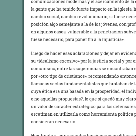
comunicaciones modernas y el acercamiento de la 
la gente que ha tenido fuerte impacto en la iglesia,
cambio social, cambio revolucionario, si fuese nece
posición algo semejante a la de los jóvenes, con pro
en algunos casos, vulnerable a la penetración subver
fuese necesario, para poner fin a la injusticia».
Luego de hacer esas aclaraciones y dejar en evidenci
su «idealismo excesivo» por la justicia social y por 
comunismo, entre las sugerencias se encontraban el
por «otro tipo de cristianos», recomendando entonc
llamadas sectas fundamentalistas que brotaban de la
cuya ética era una basada en la prosperidad, el indiv
o no aquellas propuestas?, lo que sí quedó muy claro
un valor de carácter estratégico para los defensor
escatiman en utilizarla como herramienta política 
consideran necesario.
Hoy, frente a las crecientes tensiones geopolíticas 