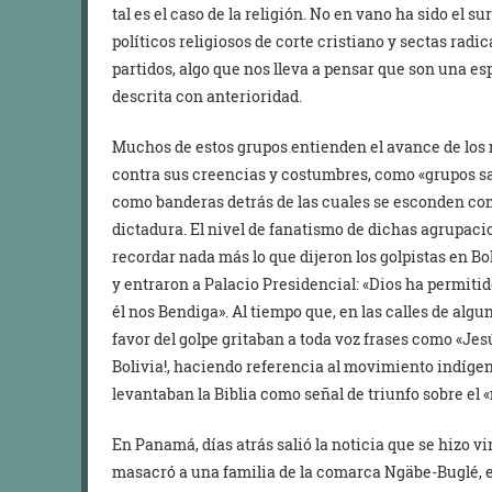
tal es el caso de la religión. No en vano ha sido el 
políticos religiosos de corte cristiano y sectas ra
partidos, algo que nos lleva a pensar que son una es
descrita con anterioridad.
Muchos de estos grupos entienden el avance de lo
contra sus creencias y costumbres, como «grupos sa
como banderas detrás de las cuales se esconden co
dictadura. El nivel de fanatismo de dichas agrupaci
recordar nada más lo que dijeron los golpistas en B
y entraron a Palacio Presidencial: «Dios ha permitido
él nos Bendiga». Al tiempo que, en las calles de alg
favor del golpe gritaban a toda voz frases como «Jes
Bolivia!, haciendo referencia al movimiento indíge
levantaban la Biblia como señal de triunfo sobre el «
En Panamá, días atrás salió la noticia que se hizo vi
masacró a una familia de la comarca Ngäbe-Buglé, e