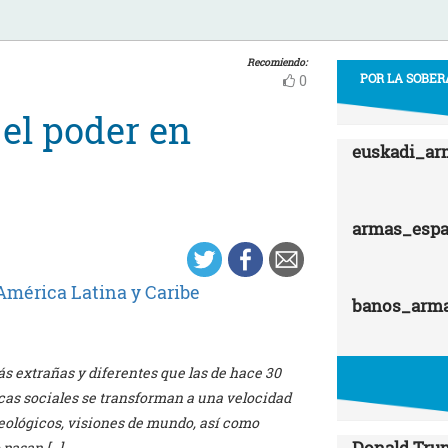
Recomiendo:
POR LA SOBER
0
 el poder en
euskadi_ar
armas_esp
América Latina y Caribe
banos_arm
s extrañas y diferentes que las de hace 30
icas sociales se transforman a una velocidad
ológicos, visiones de mundo, así como
Donald Trum
 pasan […]