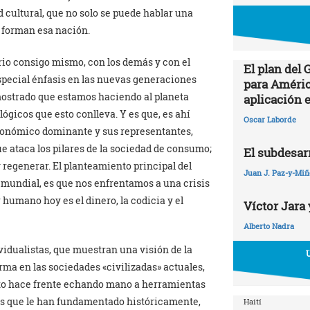
 cultural, que no solo se puede hablar una
 forman esa nación.
rio consigo mismo, con los demás y con el
El plan del
special énfasis en las nuevas generaciones
para Améric
ostrado que estamos haciendo al planeta
aplicación 
lógicos que esto conlleva. Y es que, es ahí
Oscar Laborde
económico dominante y sus representantes,
e ataca los pilares de la sociedad de consumo;
El subdesarr
y regenerar. El planteamiento principal del
Juan J. Paz-y-Mi
 mundial, es que nos enfrentamos a una crisis
 humano hoy es el dinero, la codicia y el
Víctor Jara 
Alberto Nadra
idualistas, que muestran una visión de la
rma en las sociedades «civilizadas» actuales,
sto hace frente echando mano a herramientas
es que le han fundamentado históricamente,
Haití