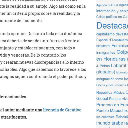
Agresi
Agenda cultural
te la realidad a su antojo. Algo así como en la
información y espio
er un criterio propio sobre la realidad y la
Crisis política en Ca
dominante del momento.
Destaca
egunda opinión. De cara a toda esta dinámica
capitalismo devast
Especial "El capitalism
gica debería de ser de unir fuerzas frente a
Feminis
neoliberal
njunto y establecer puentes, con todo y
Golpe
inmigrantes
vide y vencerás. De lo contrario, los
en Honduras
y crearán nuevas discrepancias a lo interno
Laboral 
J. Petras
nciliables. Algo que sabemos no favorece a los
globales)
laborator
trategias siguen controlando el poder político y
indignación toma la
Libros y documentos
O
República
Música
ternacionales
Global
Por una viv
Proceso en Eusk
 del autor mediante una
licencia de Creative
Pueblo Mapuche: 
Rebeli
 otras fuentes.
los cuarteles
mundo árabe
Re