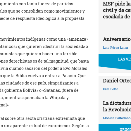
MSF pide la
surgimiento con tanta fuerza de partidos
civil y de c
dicales que se consolidan como movimientos y
escalada de
pecie de respuesta ideológica a la propuesta
Aniversario
s movimientos indígenas como una «amenaza»
tánicos» que quieren «destruir la sociedad» o
Lois Pérez Leira
munistas que quieren hacer una terrible
LAS VE
ones derechistas es de tal magnitud, que basta
olivia cuando sacaron del poder a Evo Morales
 que la Biblia vuelva a entrar a Palacio. Que
Daniel Orte
unas ciudades de ese país, simpatizantes a
Frei Betto
ús gobierna Bolivia» o «Satanás, ¡fuera de
na, mientras quemaban la Whipala y
La dictadur
mal».
la Revoluci
ral sobre otra secta cristiana extremista que
Mónica Baltodano
n un aparente «ritual de exorcismo». Según la
URUGU