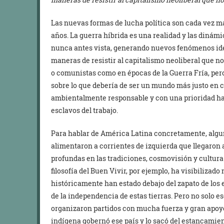
Las nuevas formas de lucha política son cada vez má
años. La guerra híbrida es una realidad y las dinám
nunca antes vista, generando nuevos fenómenos ide
maneras de resistir al capitalismo neoliberal que n
o comunistas como en épocas de la Guerra Fría, pero
sobre lo que debería de ser un mundo más justo en cu
ambientalmente responsable y con una prioridad hacia
esclavos del trabajo.
Para hablar de América Latina concretamente, algu
alimentaron a corrientes de izquierda que llegaron 
profundas en las tradiciones, cosmovisión y cultura 
filosofía del Buen Vivir, por ejemplo, ha visibiliz
históricamente han estado debajo del zapato de los
de la independencia de estas tierras. Pero no solo eso,
organizaron partidos con mucha fuerza y gran apoyo 
indígena gobernó ese país y lo sacó del estancamie