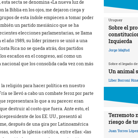
 esta secta se denomina «La nueva luz de
 la Biblia en los ojos, me dejaron ciega y
grupos de esta índole empiecen a tomar poder
Uruguay
o también un partido mesiánico que se ha
Sobre el pr
recientes elecciones parlamentarias, se llama
constitucio
Izquierda
 el año 1989, su líder primero se unió a una
Costa Rica no se queda atrás, dos partidos
Jorge Majfud
 los escaños en el congreso, así como un
a nacional que los consolida cada vez con más
Sobre el legado de
Un animal s
Líber Borroni Rina
a religión para hacer política en nuestro
ría se llevó a cabo un combate feroz por parte
 que representara lo que a su parecer eran
que destruir al costo que fuera. Ante esto, el
Terremoto 
vicepresidente de los EE. UU., presentó al
riesgo de t
me, después de una gira por Latinoamérica
Juan Torres Lópe
s, sobre la iglesia católica, entre ellas: «las