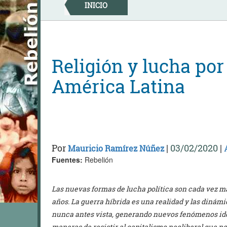
Skip
INICIO
to
content
Religión y lucha por
América Latina
Por
|
03/02/2020
|
Mauricio Ramírez Núñez
Fuentes:
Rebelión
Las nuevas formas de lucha política son cada vez má
años. La guerra híbrida es una realidad y las dinám
nunca antes vista, generando nuevos fenómenos ide
maneras de resistir al capitalismo neoliberal que no