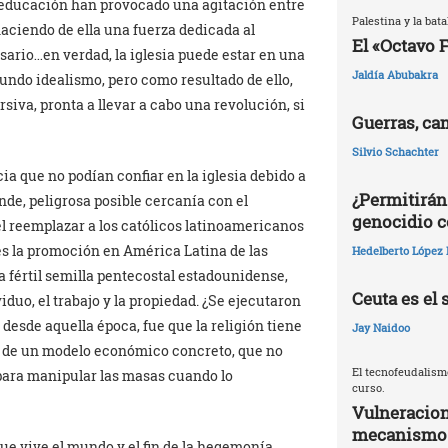
educación han provocado una agitación entre
Palestina y la batal
 haciendo de ella una fuerza dedicada al
El «Octavo 
sario…en verdad, la iglesia puede estar en una
Jaldía Abubakra
fundo idealismo, pero como resultado de ello,
siva, pronta a llevar a cabo una revolución, si
Guerras, ca
Silvio Schachter
a que no podían confiar en la iglesia debido a
¿Permitirán
ende, peligrosa posible cercanía con el
genocidio c
 reemplazar a los católicos latinoamericanos
es la promoción en América Latina de las
Hedelberto López 
 fértil semilla pentecostal estadounidense,
Ceuta es el 
iduo, el trabajo y la propiedad. ¿Se ejecutaron
 desde aquella época, fue que la religión tiene
Jay Naidoo
es de un modelo económico concreto, que no
El tecnofeudalism
para manipular las masas cuando lo
curso.
Vulneracion
mecanismos 
que vive el mundo y el fin de la hegemonía