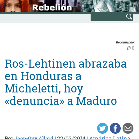
Skip
INICIO
to
Avanzada
content
Recomiendo:
0
Ros-Lehtinen abrazaba
en Honduras a
Micheletti, hoy
«denuncia» a Maduro
Por
|
22/02/2014
|
América Latina
Jean-Guy Allard