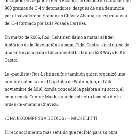
discípulo de Alejandro Peña Esclusa, arrestado en Caracas con
900 gramos de C-4 y detonadores, después de una denuncia
por el salvadoreño Francisco Chávez Abarca, un especialista
del C-4 formado por Luis Posada Carriles.
En marzo de 2006,
Ros
–
Lehtinen
llamó a
matar
al líder
histórico de la Revolución cubana,
Fidel
Castro, en el curso de
una entrevista para el documental británico 638 Ways to Kill
Castro.
La «pacifista» Ros-Lehtinen fue también quien organizó una
cumbre golpista en el Capitolio de Wahington, el 17 de
noviembre de 2010, donde concedió la palabra a su socio, el
congresista Connie Mack, cuando este otro fascista dio la
orden de «matar a Chávez».
«UNA RECOMPENSA DE DIOS» – MICHELETTI
El reconocimiento más sentido que recibió para su obra