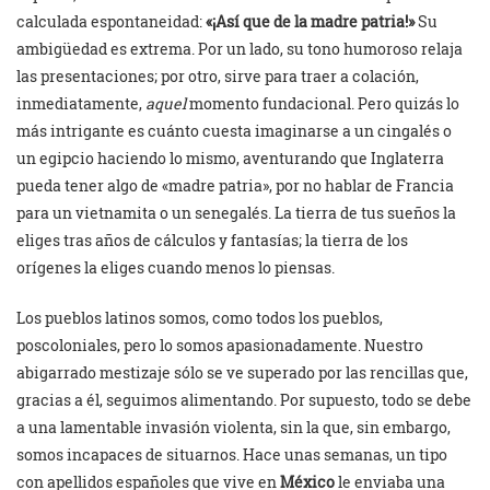
calculada espontaneidad:
«¡Así que de la madre patria!»
Su
ambigüedad es extrema. Por un lado, su tono humoroso relaja
las presentaciones; por otro, sirve para traer a colación,
inmediatamente,
aquel
momento fundacional. Pero quizás lo
más intrigante es cuánto cuesta imaginarse a un cingalés o
un egipcio haciendo lo mismo, aventurando que Inglaterra
pueda tener algo de «madre patria», por no hablar de Francia
para un vietnamita o un senegalés. La tierra de tus sueños la
eliges tras años de cálculos y fantasías; la tierra de los
orígenes la eliges cuando menos lo piensas.
Los pueblos latinos somos, como todos los pueblos,
poscoloniales, pero lo somos apasionadamente. Nuestro
abigarrado mestizaje sólo se ve superado por las rencillas que,
gracias a él, seguimos alimentando. Por supuesto, todo se debe
a una lamentable invasión violenta, sin la que, sin embargo,
somos incapaces de situarnos. Hace unas semanas, un tipo
con apellidos españoles que vive en
México
le enviaba una