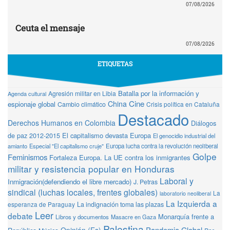
07/08/2026
Ceuta el mensaje
07/08/2026
ETIQUETAS
Batalla por la información y
Agresión militar en Libia
Agenda cultural
Cine
China
espionaje global
Cambio climático
Crisis política en Cataluña
Destacado
Derechos Humanos en Colombia
Diálogos
de paz 2012-2015
El capitalismo devasta Europa
El genocidio industrial del
amianto
Especial "El capitalismo cruje"
Europa lucha contra la revolución neoliberal
Golpe
Feminismos
Fortaleza Europa. La UE contra los inmigrantes
militar y resistencia popular en Honduras
Laboral y
Inmigración(defendiendo el libre mercado)
J. Petras
sindical (luchas locales, frentes globales)
La
laboratorio neoliberal
La Izquierda a
La indignación toma las plazas
esperanza de Paraguay
Leer
debate
Monarquía frente a
Libros y documentos
Masacre en Gaza
Palestina
Pandemia Global
Opinión (Es)