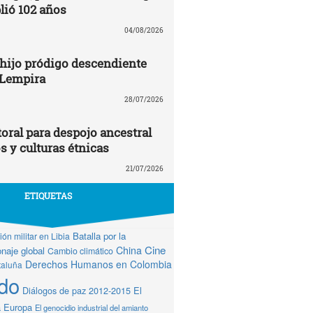
ió 102 años
04/08/2026
 hijo pródigo descendiente
 Lempira
28/07/2026
oral para despojo ancestral
os y culturas étnicas
21/07/2026
ETIQUETAS
Batalla por la
ón militar en Libia
Cine
China
naje global
Cambio climático
Derechos Humanos en Colombia
taluña
do
Diálogos de paz 2012-2015
El
a Europa
El genocidio industrial del amianto