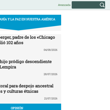
Avanzada
ANÍA Y LA PAZ EN NUESTRA AMÉRICA
erger, padre de los «Chicago
ió 102 años
04/08/2026
 hijo pródigo descendiente
 Lempira
28/07/2026
oral para despojo ancestral
os y culturas étnicas
21/07/2026
OPINIÓN