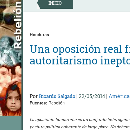
Skip
INICIO
to
content
Honduras
Una oposición real f
autoritarismo inept
Por
|
22/05/2014
|
América 
Ricardo Salgado
Fuentes:
Rebelión
La oposición hondureña es un conjunto heterogéne
postura politica coherente de largo plazo. No debemo