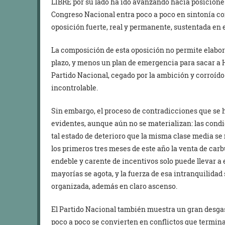
LIBRE por su lado ha ido avanzando hacia posicione
Congreso Nacional entra poco a poco en sintonía con 
oposición fuerte, real y permanente, sustentada en 
La composición de esta oposición no permite elabora
plazo, y menos un plan de emergencia para sacar a H
Partido Nacional, cegado por la ambición y corroíd
incontrolable.
Sin embargo, el proceso de contradicciones que se
evidentes, aunque aún no se materializan: las cond
tal estado de deterioro que la misma clase media s
los primeros tres meses de este año la venta de car
endeble y carente de incentivos solo puede llevar a 
mayorías se agota, y la fuerza de esa intranquilid
organizada, además en claro ascenso.
El Partido Nacional también muestra un gran desgas
poco a poco se convierten en conflictos que termin