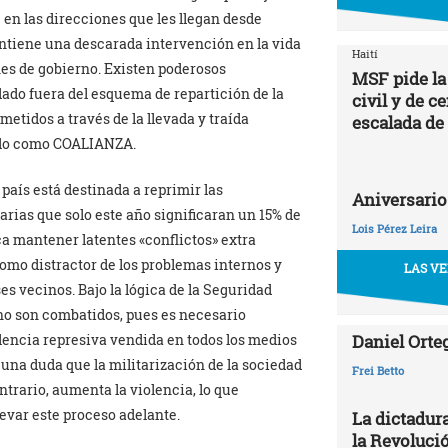
 en las direcciones que les llegan desde
ntiene una descarada intervención en la vida
Haití
nes de gobierno. Existen poderosos
MSF pide la
do fuera del esquema de repartición de la
civil y de c
etidos a través de la llevada y traída
escalada de
cido como COALIANZA.
 país está destinada a reprimir las
Aniversario
arias que solo este año significaran un 15% de
Lois Pérez Leira
ca mantener latentes «conflictos» extra
 como distractor de los problemas internos y
LAS VE
es vecinos. Bajo la lógica de la Seguridad
 no son combatidos, pues es necesario
olencia represiva vendida en todos los medios
Daniel Orte
una duda que la militarización de la sociedad
Frei Betto
ntrario, aumenta la violencia, lo que
levar este proceso adelante.
La dictadur
la Revoluci