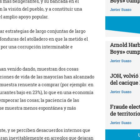
Boys» cumpl
s más beligerantes, y su bancada en el
la visión del pueblo, y a constituir una
Javier Suazo
el amplio apoyo popular.
r estrategias de largo conjuntas de largo
onduras del atolladero en que la metido el
Arnold Harb
o por una corrupción interminable e
Boys» cumpl
Javier Suazo
 han venido dando, muestran dos cosas
JOH, volvió
iciones de vida de las mayorías han alcanzado
del cacique
e muestra renuente a comprar (por ejemplo: en
burantes bajo en 23%), lo que en una economía
Javier Suazo
empeorar las cosas; la paciencia de las
Fraude elect
ad se muestra menos espontánea y más
de territori
Javier Suazo
te, y se perciben desacuerdos internos que
aran inevitablemente en arreglos que dejaran