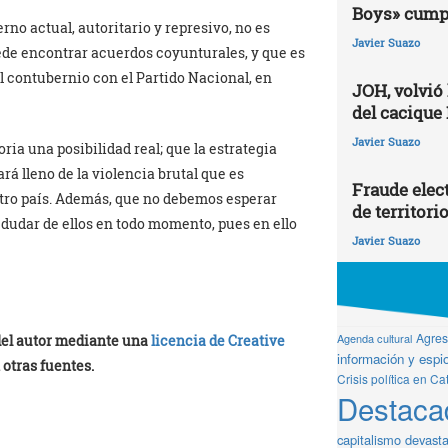
Boys» cumpl
no actual, autoritario y represivo, no es
Javier Suazo
ede encontrar acuerdos coyunturales, y que es
el contubernio con el Partido Nacional, en
JOH, volvió
del cacique
Javier Suazo
ria una posibilidad real; que la estrategia
rá lleno de la violencia brutal que es
Fraude elect
tro país. Además, que no debemos esperar
de territori
dudar de ellos en todo momento, pues en ello
Javier Suazo
Agresi
Agenda cultural
 del autor mediante una
licencia de Creative
información y espio
 otras fuentes.
Crisis política en Ca
Destaca
capitalismo devast