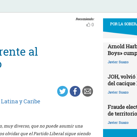
Recomiendo:
POR LA SOBER
0
Arnold Harb
rente al
Boys» cumpl
o
Javier Suazo
JOH, volvió
del cacique
Javier Suazo
Latina y Caribe
Fraude elect
de territori
Javier Suazo
o, muy diverso, que no puede asumir una
s olvidar que el Partido Liberal sigue siendo