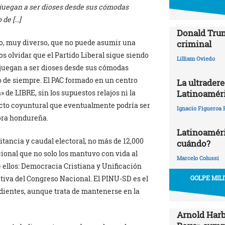
e juegan a ser dioses desde sus cómodas
 de […]
Donald Trum
o, muy diverso, que no puede asumir una
criminal
s olvidar que el Partido Liberal sigue siendo
Lilliam Oviedo
e juegan a ser dioses desde sus cómodas
mo de siempre. El PAC formado en un centro
La ultrader
 de LIBRE, sin los supuestos relajos ni la
Latinoamér
yecto coyuntural que eventualmente podría ser
Ignacio Figueroa 
dora hondureña.
Latinoaméric
itancia y caudal electoral, no más de 12,000
cuándo?
ional que no solo los mantuvo con vida al
Marcelo Colussi
e ellos: Democracia Cristiana y Unificación
tiva del Congreso Nacional. El PINU-SD es el
GOLPE MIL
ientes, aunque trata de mantenerse en la
Arnold Harb