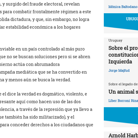
 y surgido del fraude electoral, revelan
Mónica Baltodano
s para combatir frontalmente régimen a este
lida dictadura, y que, sin embargo, no logra
URUGU
dar estabilidad económica a los hogares
Uruguay
Sobre el pr
inviable en un país controlado al más puro
constitucio
 que no se buscan soluciones pero si se abren
Izquierda
obierno actúa con abrumadora
Jorge Majfud
campaña mediática que se ha convertido en
ma y menos aún se busca la verdad.
Sobre el legado de
Un animal s
el dice la verdad es dogmático, violento, e
Líber Borroni Rina
eresante aquí como hacen uso de las dos
encia, a través de la represión que ya llevo a
e también ha sido militarizado), y el
) para conceder derechos a los ciudadanos que
Arnold Harb