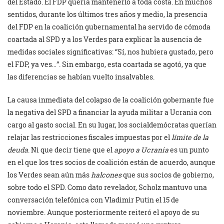
del Estado. El FDP quería mantenerlo a toda costa. En muchos
sentidos, durante los últimos tres años y medio, la presencia
del FDP en la coalición gubernamental ha servido de cómoda
coartada al SPD y a los Verdes para explicar la ausencia de
medidas sociales significativas: “Sí, nos hubiera gustado, pero
el FDP, ya ves…”. Sin embargo, esta coartada se agotó, ya que
las diferencias se habían vuelto insalvables.
La causa inmediata del colapso de la coalición gobernante fue
la negativa del SPD a financiar la ayuda militar a Ucrania con
cargo al gasto social. En su lugar, los socialdemócratas querían
relajar las restricciones fiscales impuestas por el
límite de la
deuda
. Ni que decir tiene que el
apoyo a Ucrania
es un punto
en el que los tres socios de coalición están de acuerdo, aunque
los Verdes sean aún más
halcones
que sus socios de gobierno,
sobre todo el SPD. Como dato revelador, Scholz mantuvo una
conversación telefónica con Vladimir Putin el 15 de
noviembre. Aunque posteriormente reiteró el apoyo de su