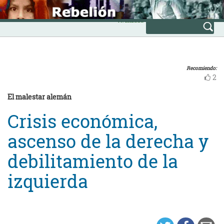
Skip
INICIO
to
Avanzada
content
Recomiendo:
2
El malestar alemán
Crisis económica,
ascenso de la derecha y
debilitamiento de la
izquierda