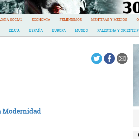
LOGÍA SOCIAL
ECONOMÍA
FEMINISMOS
MENTIRAS Y MEDIOS
O
EE.UU.
ESPAÑA
EUROPA
MUNDO
PALESTINA Y ORIENTE 
la Modernidad