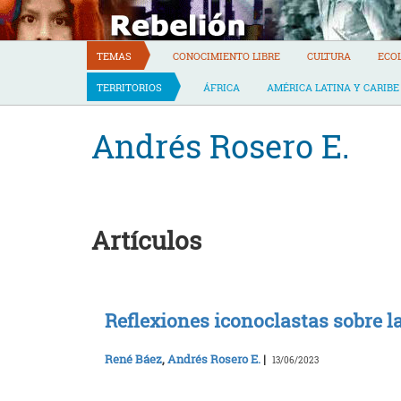
Skip
to
content
TEMAS
CONOCIMIENTO LIBRE
CULTURA
ECO
TERRITORIOS
ÁFRICA
AMÉRICA LATINA Y CARIBE
Andrés Rosero E.
Artículos
Reflexiones iconoclastas sobre 
René Báez
,
Andrés Rosero E.
|
13/06/2023