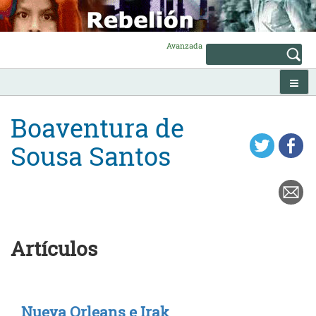
Skip
to
content
Avanzada
Boaventura de
Sousa Santos
Artículos
Nueva Orleans e Irak