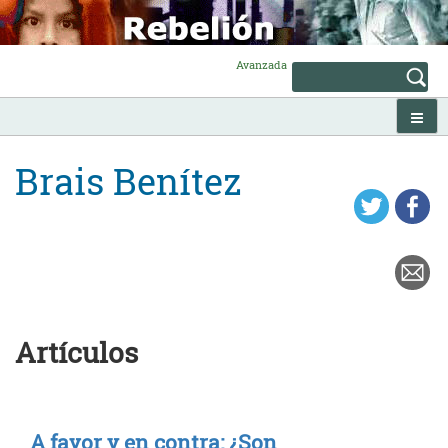
Skip
to
content
Avanzada
Brais Benítez
Artículos
A favor y en contra: ¿Son