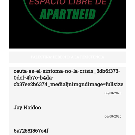
PALESTINA: DERECHO A LA RESISTENCIA
ceuta-es-el-sintoma-no-la-crisis_3db6f373-
0dcf-4b7c-b4da-
cb37ee2b6374_medialjnimgndimage=fullsize
06/08/2026
Jay Naidoo
06/08/2026
6a72581867e4f