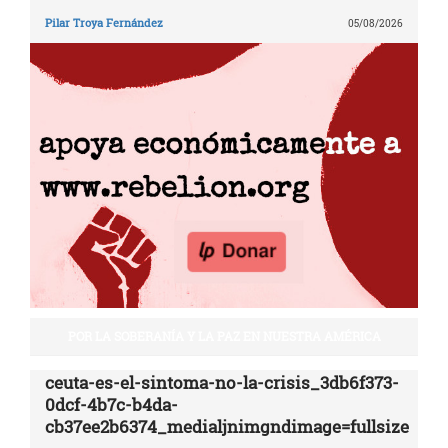
Pilar Troya Fernández
05/08/2026
POR LA SOBERANÍA Y LA PAZ EN NUESTRA AMÉRICA
ceuta-es-el-sintoma-no-la-crisis_3db6f373-
0dcf-4b7c-b4da-
cb37ee2b6374_medialjnimgndimage=fullsize