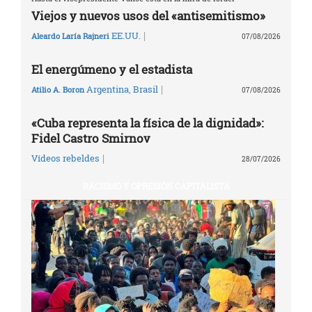
Viejos y nuevos usos del «antisemitismo»
|
EE.UU.
Aleardo Laría Rajneri
07/08/2026
El energúmeno y el estadista
|
Argentina
,
Brasil
Atilio A. Boron
07/08/2026
«Cuba representa la física de la dignidad»:
Fidel Castro Smirnov
|
Vídeos rebeldes
28/07/2026
RACISMO Y OPRESIÓN CAPITALISTA