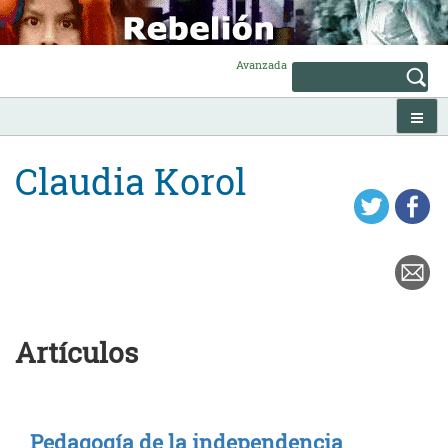
Skip
to
content
Avanzada
Claudia Korol
Artículos
Pedagogía de la independencia