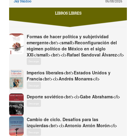
Jay Naidoo
06/08/2026
LIBROS LIBRES
Formas de hacer política y subjetividad
emergente<br/><small>Reconfiguración del
régimen político de México en el siglo
XXI</small><br/><i>Rafael Sandoval Álvarez</i>
Descargar
Imperios liberales<br/>Estados Unidos y
Francia<br/><i>Andrés Monares</i>
Descargar
Deporte soviético<br/><i>Gabe Abrahams</i>
Descargar
Cambio de ciclo. Desafíos para las
izquierdas<br/><i>Antonio Antón Morón</i>
Descargar