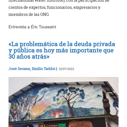
International Water Institute), con la participación de
cientos de expertos, funcionarios, empresarios y
miembros de las ONG.
Entrevista a Éric Toussaint
«La problemática de la deuda privada
y pública es hoy más importante que
30 años atrás»
José Seoane
,
Emilio Taddei
|
01/07/2022