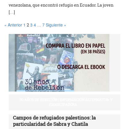
venezolana, que encontró refugio en Ecuador. La joven
[…]
« Anterior
1
3
4
7
Siguiente »
2
…
30 AÑOS DE REBELIÓN | INFORMACIÓN ALTERNATIVA Y
EMANCIPADORA
Campos de refugiados palestinos: la
particularidad de Sabra y Chatila