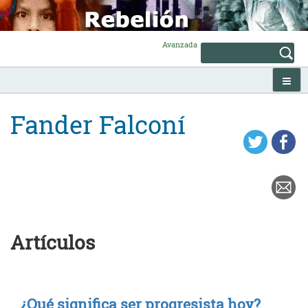
Skip
to
content
Avanzada
Fander Falconí
Artículos
¿Qué significa ser progresista hoy?