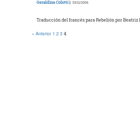
Geraldina Colotti
|
03/11/2006
Traducción del francés para Rebelión por Beatriz
« Anterior
1
2
3
4