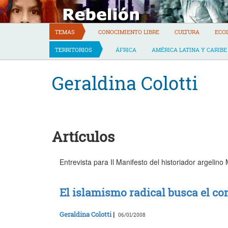
Skip
to
content
TEMAS
CONOCIMIENTO LIBRE
CULTURA
ECO
TERRITORIOS
ÁFRICA
AMÉRICA LATINA Y CARIBE
Geraldina Colotti
Artículos
Entrevista para Il Manifesto del historiador argeli
El islamismo radical busca el co
Geraldina Colotti
|
06/01/2008