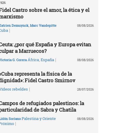
1926
Fidel Castro sobre el amor, la ética y el
marxismo
Katrien Demuynck
,
Marc Vandepitte
08/08/2026
|
Cuba
Ceuta: ¿por qué España y Europa evitan
culpar a Marruecos?
|
África
,
España
Victoria G. Corera
08/08/2026
«Cuba representa la física de la
dignidad»: Fidel Castro Smirnov
|
Vídeos rebeldes
28/07/2026
Campos de refugiados palestinos: la
particularidad de Sabra y Chatila
Palestina y Oriente
Lidón Soriano
08/08/2026
|
Próximo