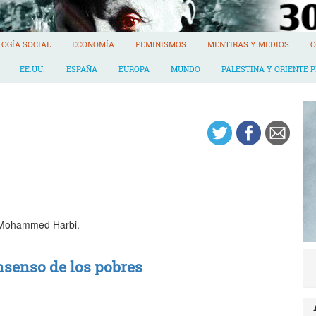
LOGÍA SOCIAL
ECONOMÍA
FEMINISMOS
MENTIRAS Y MEDIOS
O
EE.UU.
ESPAÑA
EUROPA
MUNDO
PALESTINA Y ORIENTE 
no Mohammed Harbi.
nsenso de los pobres