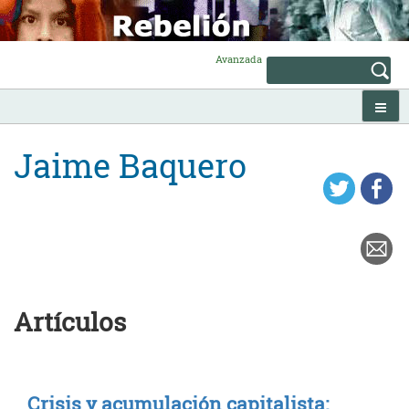
Skip
to
content
Avanzada
Jaime Baquero
Artículos
Crisis y acumulación capitalista: