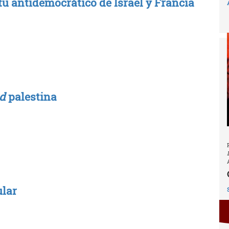
u antidemocrático de Israel y Francia
d
palestina
ular