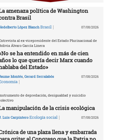
La amenaza política de Washington
contra Brasil
|
Brasil
Hedelberto López Blanch
07/08/2026
Entrevista al ex-vicepresidente del Estado Plurinacional de
Bolivia Álvaro García Linera
«No se ha entendido en más de cien
años lo que quería decir Marx cuando
hablaba del Estado»
Jaume Montés
,
Gerard Serralabós
07/08/2026
|
Economía
Instrumento de depredación, desigualdad y suicidio
colectivo
La manipulación de la crisis ecológica
|
Ecología social
J. Luis Carpintero
07/08/2026
Crónica de una plaza llena y embarrada
para gritar al Congreso que la Patria no