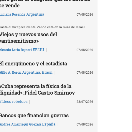
se vende
|
Argentina
Luciana Rosende
07/08/2026
Hasta el vicepresidente Vance está en la mira de Israel
Viejos y nuevos usos del
«antisemitismo»
|
EE.UU.
Aleardo Laría Rajneri
07/08/2026
El energúmeno y el estadista
|
Argentina
,
Brasil
Atilio A. Boron
07/08/2026
«Cuba representa la física de la
dignidad»: Fidel Castro Smirnov
|
Vídeos rebeldes
28/07/2026
Bancos que financian guerras
|
España
Andrea Amantegui Guezala
07/08/2026