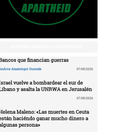
PALESTINA: DERECHO A LA RESISTENCIA
Bancos que financian guerras
Andrea Amantegui Guezala
07/08/2026
Israel vuelve a bombardear el sur de
Líbano y asalta la UNRWA en Jerusalén
07/08/2026
Helena Maleno: «Las muertes en Ceuta
están haciéndo ganar mucho dinero a
algunas persona»