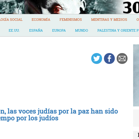
LOGÍA SOCIAL
ECONOMÍA
FEMINISMOS
MENTIRAS Y MEDIOS
O
EE.UU.
ESPAÑA
EUROPA
MUNDO
PALESTINA Y ORIENTE 
 las voces judías por la paz han sido
mpo por los judíos