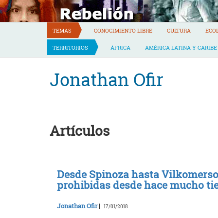
Skip
to
content
TEMAS
CONOCIMIENTO LIBRE
CULTURA
ECO
TERRITORIOS
ÁFRICA
AMÉRICA LATINA Y CARIBE
Jonathan Ofir
Artículos
Desde Spinoza hasta Vilkomerson,
prohibidas desde hace mucho tie
Jonathan Ofir
|
17/01/2018