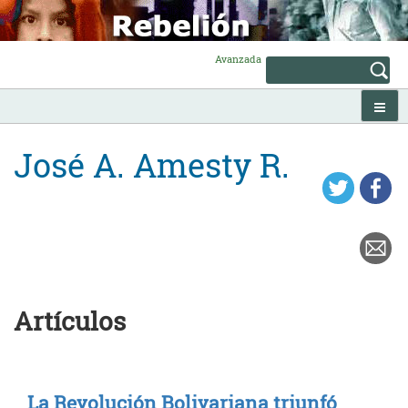
Skip
to
content
Avanzada
José A. Amesty R.
Artículos
La Revolución Bolivariana triunfó