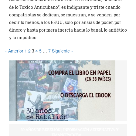
de lo Toxico Anticubano”, es indignante y triste cuando
compatriotas se dedican, se muestran, y se venden, por
decir lo menos, a los EEUU, solo por ansias de poder, por
dinero y hasta por mera inercia hacia lo banal, lo antiético
y lo impúdico.
« Anterior
1
2
4
5
7
Siguiente »
3
…
30 AÑOS DE REBELIÓN | INFORMACIÓN ALTERNATIVA Y
EMANCIPADORA