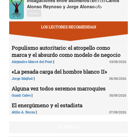
Indagaciones entre asombros<br/><i>Carlos
Alonso Reynoso y Jorge Alonso</i>
Descargar
LOS LECTORES RECOMIENDAN
Populismo autoritario: el atropello como
marca y el absurdo como modelo de negocio
|
Alejandro Marcó del Pont
03/08/2026
«La pesada carga del hombre blanco II»
|
Jorge Majfud
08/08/2026
Alguna vez todos seremos marroquíes
|
Guadi Calvo
05/08/2026
El energúmeno y el estadista
|
Atilio A. Boron
07/08/2026
LA RÉPLICA