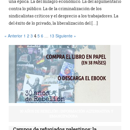
una época. La del milagro económico. La del argumentario
contra lo público. La de la criminalización de los
sindicalistas críticos y el desprecio a los trabajadores. La
del éxito de lo privado, la liberalización del […]
« Anterior
1
2
3
5
6
13
Siguiente »
4
…
30 AÑOS DE REBELIÓN | INFORMACIÓN ALTERNATIVA Y
EMANCIPADORA
Campos de refugiados palestinos: la