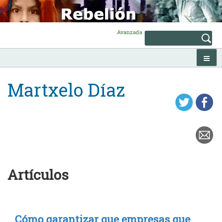
Skip
to
content
Avanzada
Martxelo Díaz
Artículos
Cómo garantizar que empresas que