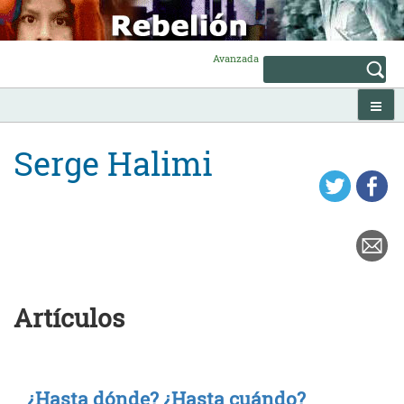
Skip
to
content
Avanzada
Serge Halimi
Artículos
¿Hasta dónde? ¿Hasta cuándo?