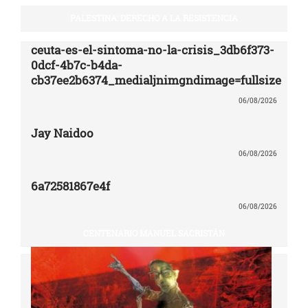
PALESTINA: DERECHO A LA RESISTENCIA
ceuta-es-el-sintoma-no-la-crisis_3db6f373-
0dcf-4b7c-b4da-
cb37ee2b6374_medialjnimgndimage=fullsize
06/08/2026
Jay Naidoo
06/08/2026
6a72581867e4f
06/08/2026
CENTENARIO MANUEL SACRISTÁN