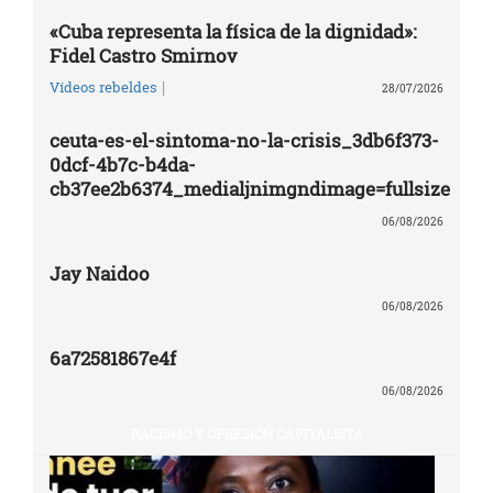
«Cuba representa la física de la dignidad»:
Fidel Castro Smirnov
|
Vídeos rebeldes
28/07/2026
ceuta-es-el-sintoma-no-la-crisis_3db6f373-
0dcf-4b7c-b4da-
cb37ee2b6374_medialjnimgndimage=fullsize
06/08/2026
Jay Naidoo
06/08/2026
6a72581867e4f
06/08/2026
RACISMO Y OPRESIÓN CAPITALISTA