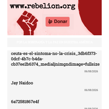
POR LA SOBERANÍA Y LA PAZ EN NUESTRA AMÉRICA
ceuta-es-el-sintoma-no-la-crisis_3db6f373-
0dcf-4b7c-b4da-
cb37ee2b6374_medialjnimgndimage=fullsize
06/08/2026
Jay Naidoo
06/08/2026
6a72581867e4f
06/08/2026