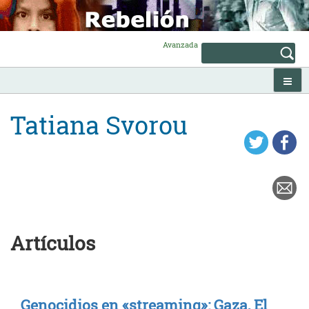
Skip
to
content
Avanzada
Tatiana Svorou
Artículos
Genocidios en «streaming»: Gaza, El