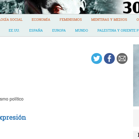
LOGÍA SOCIAL
ECONOMÍA
FEMINISMOS
MENTIRAS Y MEDIOS
O
EE.UU.
ESPAÑA
EUROPA
MUNDO
PALESTINA Y ORIENTE 
smo político
expresión