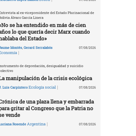
Entrevista al ex-vicepresidente del Estado Plurinacional de
Bolivia Álvaro García Linera
«No se ha entendido en más de cien
años lo que quería decir Marx cuando
hablaba del Estado»
Jaume Montés
,
Gerard Serralabós
07/08/2026
|
Economía
Instrumento de depredación, desigualdad y suicidio
colectivo
La manipulación de la crisis ecológica
|
Ecología social
J. Luis Carpintero
07/08/2026
Crónica de una plaza llena y embarrada
para gritar al Congreso que la Patria no
se vende
|
Argentina
Luciana Rosende
07/08/2026