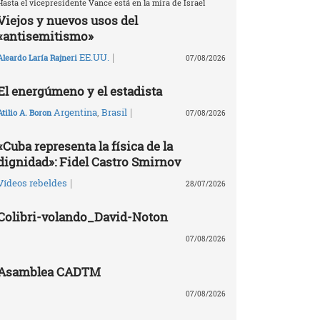
Hasta el vicepresidente Vance está en la mira de Israel
Viejos y nuevos usos del
«antisemitismo»
|
EE.UU.
Aleardo Laría Rajneri
07/08/2026
El energúmeno y el estadista
|
Argentina
,
Brasil
Atilio A. Boron
07/08/2026
«Cuba representa la física de la
dignidad»: Fidel Castro Smirnov
|
Vídeos rebeldes
28/07/2026
Colibri-volando_David-Noton
07/08/2026
Asamblea CADTM
07/08/2026