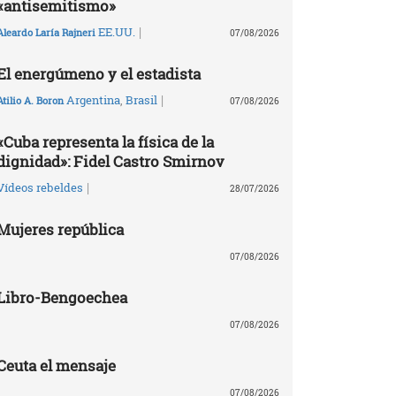
«antisemitismo»
|
EE.UU.
Aleardo Laría Rajneri
07/08/2026
El energúmeno y el estadista
|
Argentina
,
Brasil
Atilio A. Boron
07/08/2026
«Cuba representa la física de la
dignidad»: Fidel Castro Smirnov
|
Vídeos rebeldes
28/07/2026
Mujeres república
07/08/2026
Libro-Bengoechea
07/08/2026
Ceuta el mensaje
07/08/2026