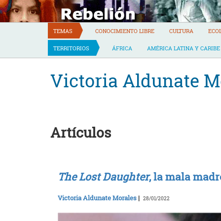
Skip
to
content
TEMAS
CONOCIMIENTO LIBRE
CULTURA
ECO
TERRITORIOS
ÁFRICA
AMÉRICA LATINA Y CARIBE
Victoria Aldunate M
Artículos
The Lost Daughter
, la mala madr
Victoria Aldunate Morales
|
28/01/2022