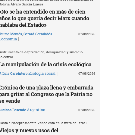
Bolivia Álvaro García Linera
«No se ha entendido en más de cien
años lo que quería decir Marx cuando
hablaba del Estado»
Jaume Montés
,
Gerard Serralabós
07/08/2026
|
Economía
Instrumento de depredación, desigualdad y suicidio
colectivo
La manipulación de la crisis ecológica
|
Ecología social
J. Luis Carpintero
07/08/2026
Crónica de una plaza llena y embarrada
para gritar al Congreso que la Patria no
se vende
|
Argentina
Luciana Rosende
07/08/2026
Hasta el vicepresidente Vance está en la mira de Israel
Viejos y nuevos usos del