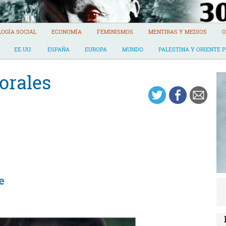
LOGÍA SOCIAL
ECONOMÍA
FEMINISMOS
MENTIRAS Y MEDIOS
O
EE.UU.
ESPAÑA
EUROPA
MUNDO
PALESTINA Y ORIENTE 
orales
e