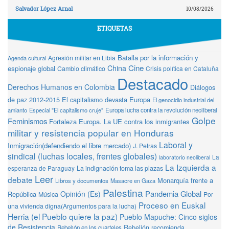
Salvador López Arnal
10/08/2026
ETIQUETAS
Batalla por la información y
Agresión militar en Libia
Agenda cultural
Cine
China
espionaje global
Cambio climático
Crisis política en Cataluña
Destacado
Derechos Humanos en Colombia
Diálogos
de paz 2012-2015
El capitalismo devasta Europa
El genocidio industrial del
amianto
Especial "El capitalismo cruje"
Europa lucha contra la revolución neoliberal
Golpe
Feminismos
Fortaleza Europa. La UE contra los inmigrantes
militar y resistencia popular en Honduras
Laboral y
Inmigración(defendiendo el libre mercado)
J. Petras
sindical (luchas locales, frentes globales)
La
laboratorio neoliberal
La Izquierda a
La indignación toma las plazas
esperanza de Paraguay
Leer
debate
Monarquía frente a
Libros y documentos
Masacre en Gaza
Palestina
Pandemia Global
Opinión (Es)
República
Música
Por
Proceso en Euskal
una vivienda digna(Argumentos para la lucha)
Herria (el Pueblo quiere la paz)
Pueblo Mapuche: Cinco siglos
de Resistencia
Rebelión recomienda
Rebelión en los cuarteles