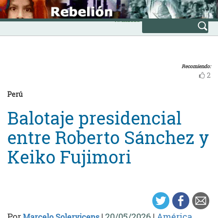
Skip
INICIO
to
Avanzada
content
Recomiendo:
2
Perú
Balotaje presidencial
entre Roberto Sánchez y
Keiko Fujimori
Por
|
20/05/2026
|
América
Marcelo Solervicens