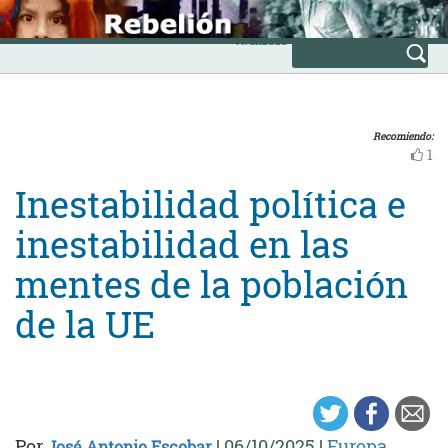
Skip
INICIO
to
Avanzada
content
Recomiendo:
1
Inestabilidad política e
inestabilidad en las
mentes de la población
de la UE
Por
|
06/10/2025
|
Europa
José Antonio Escobar