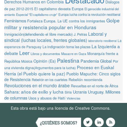
Derechos Humanos en Colombia
Diálogos
de paz 2012-2015
El capitalismo devasta Europa
El genocidio industrial del
amianto
Especial "El capitalismo cruje"
Europa lucha contra la revolución neoliberal
Golpe
Feminismos
Fortaleza Europa. La UE contra los inmigrantes
militar y resistencia popular en Honduras
Laboral y
Inmigración(defendiendo el libre mercado)
J. Petras
sindical (luchas locales, frentes globales)
La
laboratorio neoliberal
La Izquierda a
La indignación toma las plazas
esperanza de Paraguay
Leer
debate
Monarquía frente a
Libros y documentos
Masacre en Gaza
Palestina
Pandemia Global
Opinión (Es)
República
Música
Por
Proceso en Euskal
una vivienda digna(Argumentos para la lucha)
Herria (el Pueblo quiere la paz)
Pueblo Mapuche: Cinco siglos
de Resistencia
Rebelión recomienda
Rebelión en los cuarteles
Revoluciones en el mundo árabe
Revueltas en el norte de África
Sahara: años de exilio y lucha
Ucrania
Uruguay. Millones
Siria
de columnas
Usos y abusos de Haití
Violencias
Esta obra está bajo una licencia de Creative Commons.
Términos de Uso
¿QUIÉNES SOMOS?