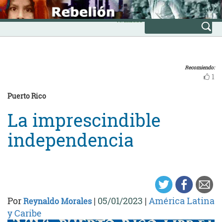
Skip
INICIO
to
Avanzada
content
Recomiendo:
1
Puerto Rico
La imprescindible
independencia
Por
|
05/01/2023
|
América Latina
Reynaldo Morales
y Caribe