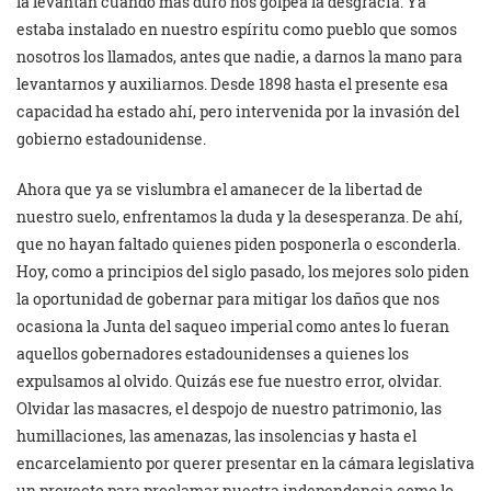
la levantan cuando más duro nos golpea la desgracia. Ya
estaba instalado en nuestro espíritu como pueblo que somos
nosotros los llamados, antes que nadie, a darnos la mano para
levantarnos y auxiliarnos. Desde 1898 hasta el presente esa
capacidad ha estado ahí, pero intervenida por la invasión del
gobierno estadounidense.
Ahora que ya se vislumbra el amanecer de la libertad de
nuestro suelo, enfrentamos la duda y la desesperanza. De ahí,
que no hayan faltado quienes piden posponerla o esconderla.
Hoy, como a principios del siglo pasado, los mejores solo piden
la oportunidad de gobernar para mitigar los daños que nos
ocasiona la Junta del saqueo imperial como antes lo fueran
aquellos gobernadores estadounidenses a quienes los
expulsamos al olvido. Quizás ese fue nuestro error, olvidar.
Olvidar las masacres, el despojo de nuestro patrimonio, las
humillaciones, las amenazas, las insolencias y hasta el
encarcelamiento por querer presentar en la cámara legislativa
un proyecto para proclamar nuestra independencia como lo