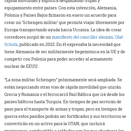
rápida movilidad y logística desplazando tropas y
equipamiento entre países. Con esta intención, Alemania,
Polonia y Países Bajos firmaron en enero un acuerdo para
crear un ‘Schengen militar’ que permita viajar libremente por
Europa transportando ayuda hacia Ucrania. La idea de crear
corredores surgió de un
manifiesto del canciller alemán, Olaf
Scholz
, publicado en 2022. En él expresaba la necesidad que
tiene Alemania de ser militarmente hegemónica en la UE y de
competir con Polonia para poder acceder al armamento
nuclear de EEUU.
“La zona militar Schengen” próximamente será ampliada. Se
están negociando otras vías de rápida movilidad que unirán
Grecia y Rumanía o el ferrocarril Rail Báltica que irá desde los
países bálticos hasta Turquía. En tiempos de paz servirán de
paso para el transporte de armas y tropas, pero en tiempos de
guerra estos pasillos podrán ser fortificados y sus territorios se
convertirán en un activo para la OTAN, que incluirá
provisiones, combustible o soldados con los que abastecer los