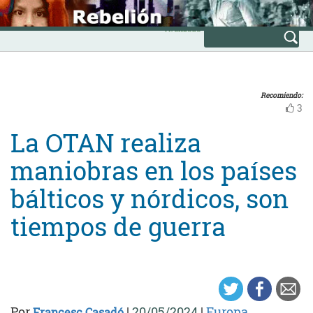
Skip
INICIO
to
Avanzada
content
Recomiendo:
3
La OTAN realiza
maniobras en los países
bálticos y nórdicos, son
tiempos de guerra
Por
|
20/05/2024
|
Europa
Francesc Casadó