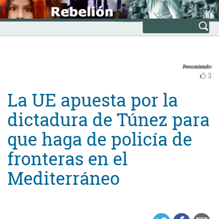
Skip
INICIO
to
Avanzada
content
Recomiendo:
3
La UE apuesta por la
dictadura de Túnez para
que haga de policía de
fronteras en el
Mediterráneo