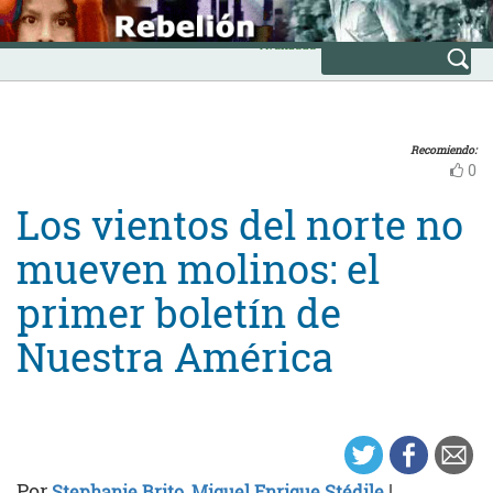
Skip
INICIO
to
Avanzada
content
Recomiendo:
0
Los vientos del norte no
mueven molinos: el
primer boletín de
Nuestra América
Por
|
Stephanie Brito
,
Miguel Enrique Stédile