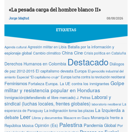
«La pesada carga del hombre blanco II»
Jorge Majfud
08/08/2026
ETIQUETAS
Batalla por la información y
Agresión militar en Libia
Agenda cultural
Cine
China
espionaje global
Cambio climático
Crisis política en Cataluña
Destacado
Derechos Humanos en Colombia
Diálogos
de paz 2012-2015
El capitalismo devasta Europa
El genocidio industrial del
amianto
Especial "El capitalismo cruje"
Europa lucha contra la revolución neoliberal
Golpe
Feminismos
Fortaleza Europa. La UE contra los inmigrantes
militar y resistencia popular en Honduras
Laboral y
Inmigración(defendiendo el libre mercado)
J. Petras
sindical (luchas locales, frentes globales)
La
laboratorio neoliberal
La Izquierda a
La indignación toma las plazas
esperanza de Paraguay
Leer
debate
Monarquía frente a
Libros y documentos
Masacre en Gaza
Palestina
Pandemia Global
Opinión (Es)
República
Música
Por
Proceso en Euskal