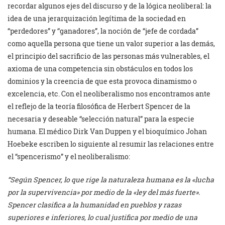
recordar algunos ejes del discurso y de la lógica neoliberal: la
idea de una jerarquización legítima de la sociedad en
“perdedores” y “ganadores”, la noción de “jefe de cordada”
como aquella persona que tiene un valor superior a las demás,
el principio del sacrificio de las personas más vulnerables, el
axioma de una competencia sin obstáculos en todos los
dominios y la creencia de que esta provoca dinamismo o
excelencia, etc. Con el neoliberalismo nos encontramos ante
el reflejo de la teoría filosófica de Herbert Spencer de la
necesaria y deseable “selección natural” para la especie
humana. El médico Dirk Van Duppen y el bioquímico Johan
Hoebeke escriben lo siguiente al resumir las relaciones entre
el “spencerismo” y el neoliberalismo:
“Se
gú
n Spencer,
lo que rige la naturaleza humana es la
«lu
cha
por la supervivencia
»
por medio de la
«
ley del más fuerte
».
Spencer clasifica a la humanidad en pueblos y razas
superiores e inferiores,
lo
cual
justifica por medio de una