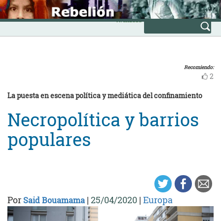
Skip
INICIO
to
Avanzada
content
Recomiendo:
2
La puesta en escena política y mediática del confinamiento
Necropolítica y barrios
populares
Por
|
25/04/2020
|
Europa
Said Bouamama