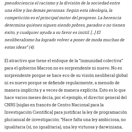
pseudociencia el racismo
y la
división
de la sociedad entre
una élite y las demás personas
. Se
gún esta ideología
, la
competición es el principal motor del progreso
.
La herencia
determina quiénes siguen siendo pobres, parados o no tienen
éxito, y cualquier ayuda a su favor es inútil
. […]
El
neoliberalismo ha logrado volver a poner de moda muchas de
estas ideas” (4).
El atractivo que tiene el enfoque de la “inmunidad colectiva”
para el gobierno Macron no es sorprendente ni nuevo. No es
sorprendente porque se hace eco de su visión neoliberal global
ni es nuevo porque se defiende regularmente, a menudo de
manera implícita y a veces de manera explícita. Esto es lo que
hace varios meses decía, por el ejemplo, el director general del
CNRS [siglas en francés de Centro Nacional para la
Investigación Científica] para justificar la ley de programación
plurianual de investigación: “Hace falta una ley ambiciosa, no
igualitaria (sí, no igualitaria), una ley virtuosa y darwiniana,