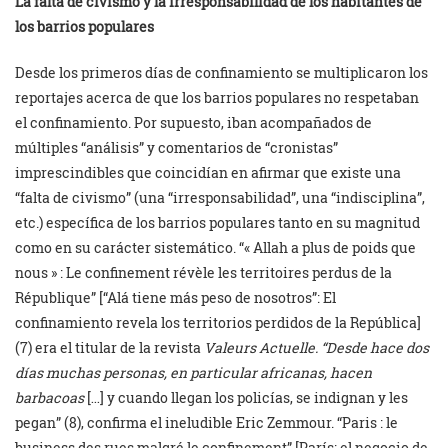
L
a falta de civismo y la irresponsabilidad de los habitantes de
los barrios populares
Desde los primeros días de confinamiento se multiplicaron los
reportajes acerca de que los barrios populares no respetaban
el confinamiento. Por supuesto, iban acompañados de
múltiples “análisis” y comentarios de “cronistas”
imprescindibles que coincidían en afirmar que existe una
“falta de civismo” (una “irresponsabilidad”, una “indisciplina”,
etc.) específica de los barrios populares tanto en su magnitud
como en su carácter sistemático. “« Allah a plus de poids que
nous » : Le confinement révèle les territoires perdus de la
République” [“Alá tiene más peso de nosotros”: El
confinamiento revela los territorios perdidos de la República]
(7) era el titular de la revista
Valeurs Actuelle.
“
Desde hace dos
días muchas personas, en particular africanas, hacen
barbacoas
[…] y cuando llegan los policías, se indignan y les
pegan” (8), confirma el ineludible Eric Zemmour. “Paris : le
business des rues malgré le confinement” [París: el negocio de