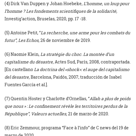
(4) Dirk Van Duppen y Johan Hoebeke,
L’homme, un loup pour
l’homme ? Les fondements scientifiques de la solidarité,
Investig’action, Bruselas, 2020, pp. 17 -18.
(5) Antoine Petit, “
La recherche, une arme pour les combats du
futur”
,
Les Echos,
26 de noviembre de 2019.
(6) Naomie Klein,
La stratégie du choc. La montée d’un
capitalisme du désastre,
Actes Sud, París, 2008, contraportada.
[En castellano
La doctrina del «shock»: el auge del capitalismo
del desastre,
Barcelona, Paidós, 2007; traducción de Isabel
Fuentes García et al.].
(7) Quentin Hoster y Charlotte d’Ornellas, “
Allah a plus de poids
que nous » : Le confinement révèle les territoires perdus de la
République”
,
Valeurs actuelles,
21 de marzo de 2020.
(8) Eric Zemmour, programa “Face à l’info” de C news del 19 de
marzo de 2020.