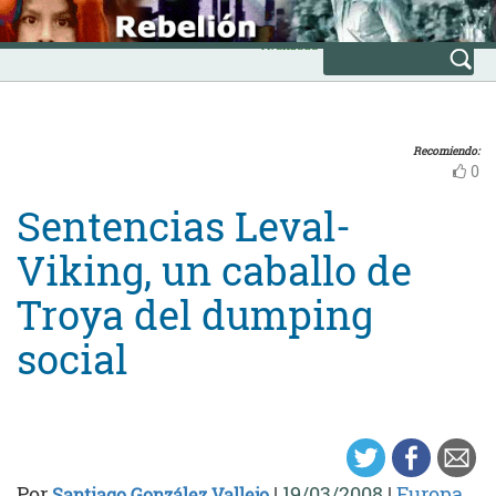
Skip
INICIO
to
Avanzada
content
Recomiendo:
0
Sentencias Leval-
Viking, un caballo de
Troya del dumping
social
Por
|
19/03/2008
|
Europa
Santiago González Vallejo