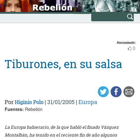
Skip
INICIO
to
Avanzada
content
Recomiendo:
0
Tiburones, en su salsa
Por
|
31/01/2005
|
Europa
Higinio Polo
Fuentes:
Rebelión
La Europa balnerario, de la que habló el finado Vázquez
Montalbán, ha tenido en el reciente fin de año algunos