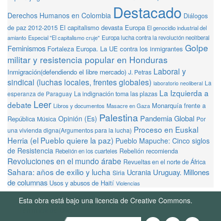
Destacado
Derechos Humanos en Colombia
Diálogos
de paz 2012-2015
El capitalismo devasta Europa
El genocidio industrial del
amianto
Especial "El capitalismo cruje"
Europa lucha contra la revolución neoliberal
Golpe
Feminismos
Fortaleza Europa. La UE contra los inmigrantes
militar y resistencia popular en Honduras
Laboral y
Inmigración(defendiendo el libre mercado)
J. Petras
sindical (luchas locales, frentes globales)
La
laboratorio neoliberal
La Izquierda a
La indignación toma las plazas
esperanza de Paraguay
Leer
debate
Monarquía frente a
Libros y documentos
Masacre en Gaza
Palestina
Pandemia Global
Opinión (Es)
República
Música
Por
Proceso en Euskal
una vivienda digna(Argumentos para la lucha)
Herria (el Pueblo quiere la paz)
Pueblo Mapuche: Cinco siglos
de Resistencia
Rebelión recomienda
Rebelión en los cuarteles
Revoluciones en el mundo árabe
Revueltas en el norte de África
Sahara: años de exilio y lucha
Ucrania
Uruguay. Millones
Siria
de columnas
Usos y abusos de Haití
Violencias
Esta obra está bajo una licencia de Creative Commons.
Términos de Uso