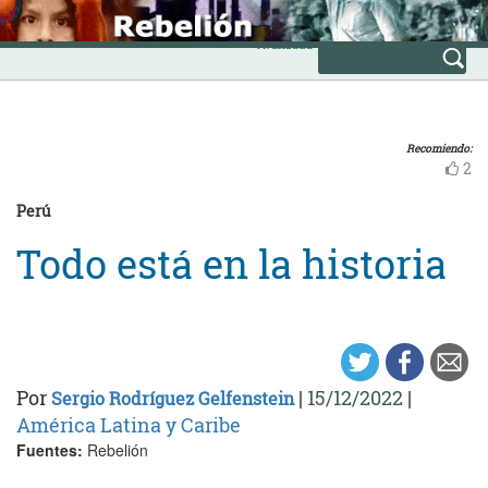
Skip
INICIO
to
Avanzada
content
Recomiendo:
2
Perú
Todo está en la historia
Por
|
15/12/2022
|
Sergio Rodríguez Gelfenstein
América Latina y Caribe
Fuentes:
Rebelión