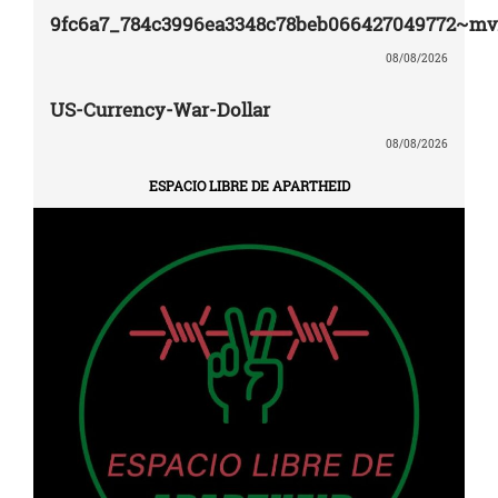
9fc6a7_784c3996ea3348c78beb066427049772~mv
08/08/2026
US-Currency-War-Dollar
08/08/2026
ESPACIO LIBRE DE APARTHEID