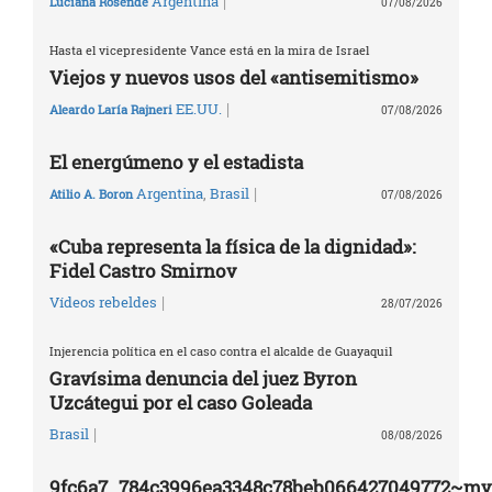
|
Argentina
Luciana Rosende
07/08/2026
Hasta el vicepresidente Vance está en la mira de Israel
Viejos y nuevos usos del «antisemitismo»
|
EE.UU.
Aleardo Laría Rajneri
07/08/2026
El energúmeno y el estadista
|
Argentina
,
Brasil
Atilio A. Boron
07/08/2026
«Cuba representa la física de la dignidad»:
Fidel Castro Smirnov
|
Vídeos rebeldes
28/07/2026
Injerencia política en el caso contra el alcalde de Guayaquil
Gravísima denuncia del juez Byron
Uzcátegui por el caso Goleada
|
Brasil
08/08/2026
9fc6a7_784c3996ea3348c78beb066427049772~mv