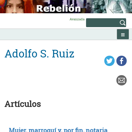
Skip
to
content
Avanzada
Adolfo S. Ruiz
Artículos
Mujer, marroquí y, por fin, notaria