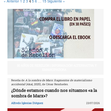
« Anterior
1
2
3
5
6
15
Siguiente »
4
…
30 AÑOS DE REBELIÓN | INFORMACIÓN ALTERNATIVA Y
EMANCIPADORA
Reseña de
A la sombra de Marx: fragmentos de materialismo
accidental
(Akal, 2025), de César Rendueles.
¿Dónde estamos cuando nos situamos «a la
sombra de Marx»?
Alfredo Iglesias Diéguez
23/07/2026