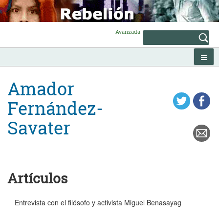
Skip
to
content
Avanzada
Amador
Fernández-
Savater
Artículos
Entrevista con el filósofo y activista Miguel Benasayag