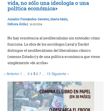
vida, no sólo una ideología o una
política económica»
Amador Fernández-Savater
,
Marta Malo
,
Débora Ávila
|
16/10/2014
No hay resistencia al neoliberalismo sin entender cómo
funciona. La obra de los sociólogos Laval y Dardot
distingue el neoliberalismo del liberalismo clásico
(«menos Estado») y de una política económica que viene
simplemente «de arriba».
« Anterior
1
3
4
6
7
15
Siguiente »
…
5
…