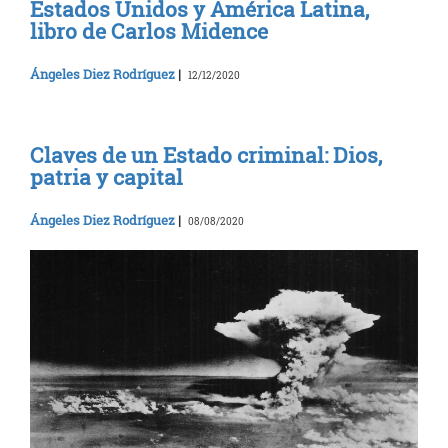
Estados Unidos y América Latina,
libro de Carlos Midence
Ángeles Diez Rodríguez
|
12/12/2020
Claves de un Estado criminal: Dios,
patria y capital
Ángeles Diez Rodríguez
|
08/08/2020