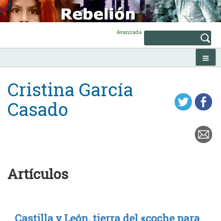
Skip
to
content
Avanzada
Cristina García
Casado
Artículos
Castilla y León, tierra del «coche para