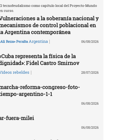
El tecnofeudalismo como capítulo local del Proyecto-Mundo
en curso.
Vulneraciones a la soberanía nacional y
mecanismos de control poblacional en
la Argentina contemporánea
|
Argentina
«Ali Reza» Peralta
06/08/2026
«Cuba representa la física de la
dignidad»: Fidel Castro Smirnov
|
Vídeos rebeldes
28/07/2026
marcha-reforma-congreso-foto-
tiempo-argentino-1-1
06/08/2026
ar-fuera-milei
06/08/2026