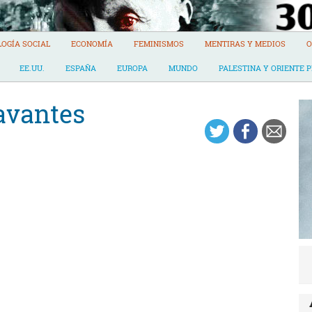
LOGÍA SOCIAL
ECONOMÍA
FEMINISMOS
MENTIRAS Y MEDIOS
O
EE.UU.
ESPAÑA
EUROPA
MUNDO
PALESTINA Y ORIENTE 
avantes