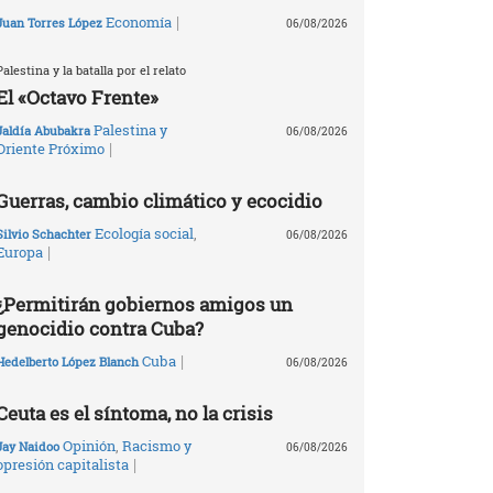
|
Economía
Juan Torres López
06/08/2026
Palestina y la batalla por el relato
El «Octavo Frente»
Palestina y
Jaldía Abubakra
06/08/2026
|
Oriente Próximo
Guerras, cambio climático y ecocidio
Ecología social
,
Silvio Schachter
06/08/2026
|
Europa
¿Permitirán gobiernos amigos un
genocidio contra Cuba?
|
Cuba
Hedelberto López Blanch
06/08/2026
Ceuta es el síntoma, no la crisis
Opinión
,
Racismo y
Jay Naidoo
06/08/2026
|
opresión capitalista