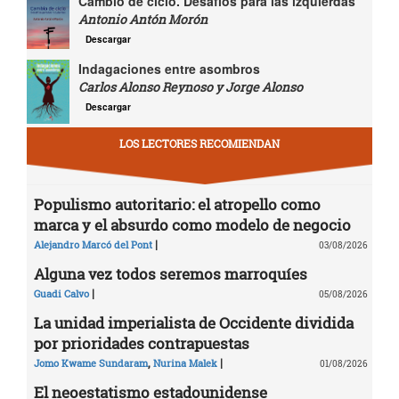
Cambio de ciclo. Desafíos para las izquierdas
Antonio Antón Morón
Descargar
Indagaciones entre asombros
Carlos Alonso Reynoso y Jorge Alonso
Descargar
LOS LECTORES RECOMIENDAN
Populismo autoritario: el atropello como
marca y el absurdo como modelo de negocio
|
Alejandro Marcó del Pont
03/08/2026
Alguna vez todos seremos marroquíes
|
Guadi Calvo
05/08/2026
La unidad imperialista de Occidente dividida
por prioridades contrapuestas
,
|
Jomo Kwame Sundaram
Nurina Malek
01/08/2026
El neoestatismo estadounidense