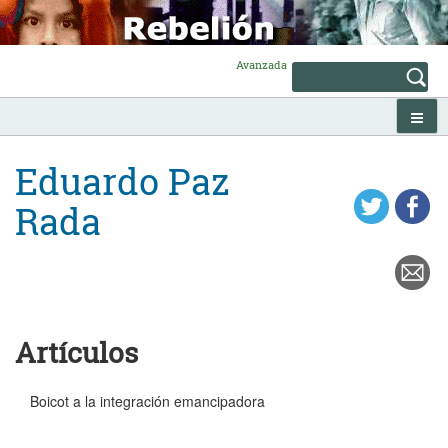
Skip
to
content
Avanzada
Eduardo Paz
Rada
Artículos
Boicot a la integración emancipadora