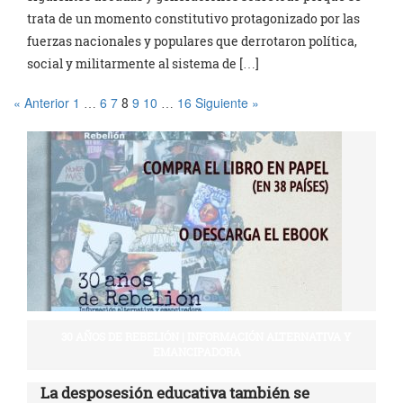
trata de un momento constitutivo protagonizado por las
fuerzas nacionales y populares que derrotaron política,
social y militarmente al sistema de […]
« Anterior
1
6
7
9
10
16
Siguiente »
…
8
…
30 AÑOS DE REBELIÓN | INFORMACIÓN ALTERNATIVA Y
EMANCIPADORA
La desposesión educativa también se