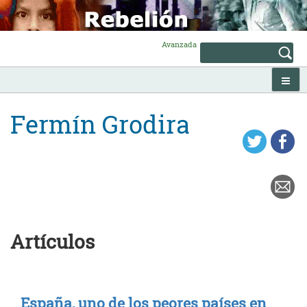
Skip
to
content
Avanzada
Fermín Grodira
Artículos
España, uno de los peores países en