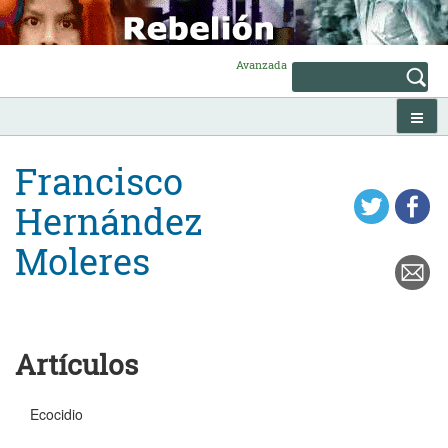
Skip
to
content
Avanzada
Francisco
Hernández
Moleres
Artículos
Ecocidio