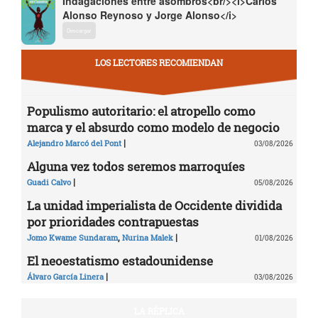
Indagaciones entre asombros<br/><i>Carlos
Alonso Reynoso y Jorge Alonso</i>
Descargar
LOS LECTORES RECOMIENDAN
Populismo autoritario: el atropello como
marca y el absurdo como modelo de negocio
|
Alejandro Marcó del Pont
03/08/2026
Alguna vez todos seremos marroquíes
|
Guadi Calvo
05/08/2026
La unidad imperialista de Occidente dividida
por prioridades contrapuestas
,
|
Jomo Kwame Sundaram
Nurina Malek
01/08/2026
El neoestatismo estadounidense
|
Álvaro García Linera
03/08/2026
LA RÉPLICA