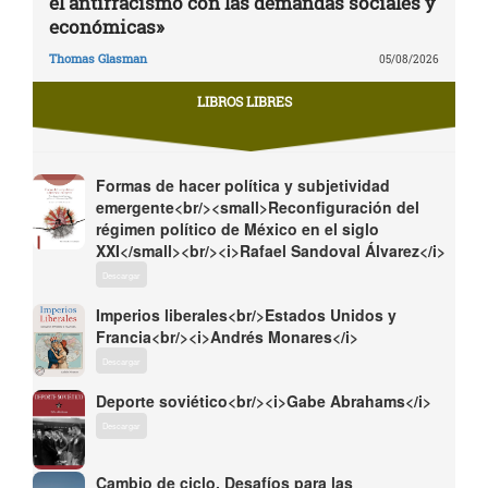
el antirracismo con las demandas sociales y
económicas»
Thomas Glasman
05/08/2026
LIBROS LIBRES
Formas de hacer política y subjetividad
emergente<br/><small>Reconfiguración del
régimen político de México en el siglo
XXI</small><br/><i>Rafael Sandoval Álvarez</i>
Descargar
Imperios liberales<br/>Estados Unidos y
Francia<br/><i>Andrés Monares</i>
Descargar
Deporte soviético<br/><i>Gabe Abrahams</i>
Descargar
Cambio de ciclo. Desafíos para las