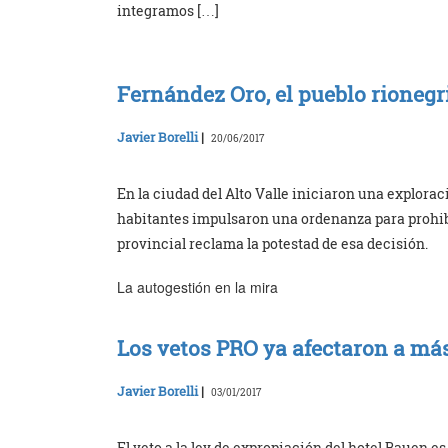
integramos […]
Fernández Oro, el pueblo rionegr
Javier Borelli
|
20/06/2017
En la ciudad del Alto Valle iniciaron una explora
habitantes impulsaron una ordenanza para prohibi
provincial reclama la potestad de esa decisión.
La autogestión en la mira
Los vetos PRO ya afectaron a má
Javier Borelli
|
03/01/2017
El veto a la ley de expropiación del hotel Bauen e