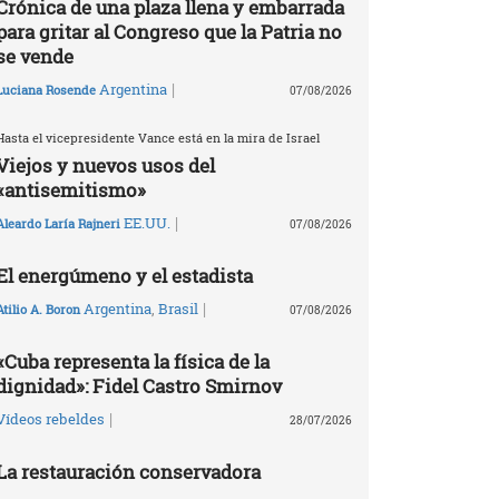
Crónica de una plaza llena y embarrada
para gritar al Congreso que la Patria no
se vende
|
Argentina
Luciana Rosende
07/08/2026
Hasta el vicepresidente Vance está en la mira de Israel
Viejos y nuevos usos del
«antisemitismo»
|
EE.UU.
Aleardo Laría Rajneri
07/08/2026
El energúmeno y el estadista
|
Argentina
,
Brasil
Atilio A. Boron
07/08/2026
«Cuba representa la física de la
dignidad»: Fidel Castro Smirnov
|
Vídeos rebeldes
28/07/2026
La restauración conservadora