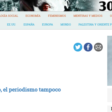
LOGÍA SOCIAL
ECONOMÍA
FEMINISMOS
MENTIRAS Y MEDIOS
O
EE.UU.
ESPAÑA
EUROPA
MUNDO
PALESTINA Y ORIENTE 
o, el periodismo tampoco