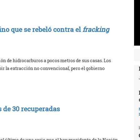
ino que se rebeló contra el
fracking
ción de hidrocarburos a pocos metros de sus casas. Los
r la extracción no convencional, pero el gobierno
s de 30 recuperadas
s el último de una serie que el hoy presidente de la Nación