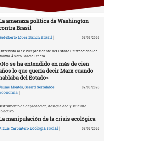
La amenaza política de Washington
contra Brasil
|
Brasil
Hedelberto López Blanch
07/08/2026
Entrevista al ex-vicepresidente del Estado Plurinacional de
Bolivia Álvaro García Linera
«No se ha entendido en más de cien
años lo que quería decir Marx cuando
hablaba del Estado»
Jaume Montés
,
Gerard Serralabós
07/08/2026
|
Economía
Instrumento de depredación, desigualdad y suicidio
colectivo
La manipulación de la crisis ecológica
|
Ecología social
J. Luis Carpintero
07/08/2026