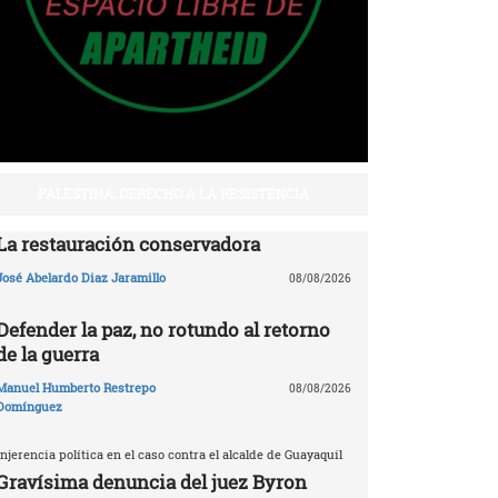
PALESTINA: DERECHO A LA RESISTENCIA
La restauración conservadora
José Abelardo Diaz Jaramillo
08/08/2026
Defender la paz, no rotundo al retorno
de la guerra
Manuel Humberto Restrepo
08/08/2026
Domínguez
Injerencia política en el caso contra el alcalde de Guayaquil
Gravísima denuncia del juez Byron