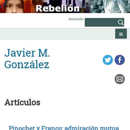
Skip
to
content
Avanzada
Javier M.
González
Artículos
Pinochet y Franco: admiración mutua