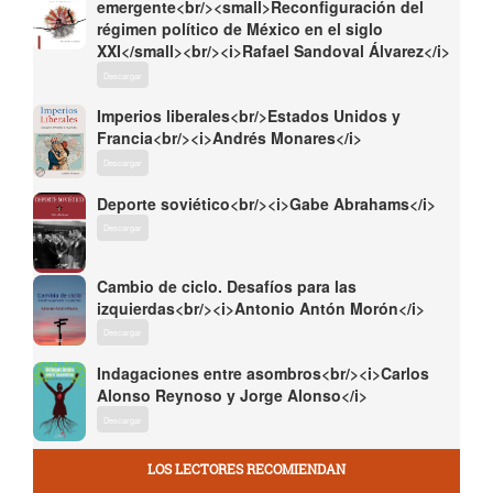
emergente<br/><small>Reconfiguración del
régimen político de México en el siglo
XXI</small><br/><i>Rafael Sandoval Álvarez</i>
Descargar
Imperios liberales<br/>Estados Unidos y
Francia<br/><i>Andrés Monares</i>
Descargar
Deporte soviético<br/><i>Gabe Abrahams</i>
Descargar
Cambio de ciclo. Desafíos para las
izquierdas<br/><i>Antonio Antón Morón</i>
Descargar
Indagaciones entre asombros<br/><i>Carlos
Alonso Reynoso y Jorge Alonso</i>
Descargar
LOS LECTORES RECOMIENDAN