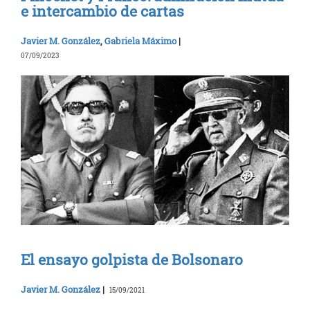
e intercambio de cartas
Javier M. González
,
Gabriela Máximo
|
07/09/2023
El ensayo golpista de Bolsonaro
Javier M. González
|
15/09/2021