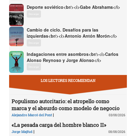
Deporte soviético<br/><i>Gabe Abrahams</i>
Descargar
Cambio de ciclo. Desafíos para las
izquierdas<br/><i>Antonio Antón Morón</i>
Descargar
Indagaciones entre asombros<br/><i>Carlos
Alonso Reynoso y Jorge Alonso</i>
Descargar
LOS LECTORES RECOMIENDAN
Populismo autoritario: el atropello como
marca y el absurdo como modelo de negocio
|
Alejandro Marcó del Pont
03/08/2026
«La pesada carga del hombre blanco II»
|
Jorge Majfud
08/08/2026